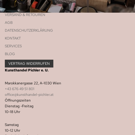
VERSAND & RETOUREN
AGB
DATENSCHUTZERKLÄRUNG
KONTAKT
SERVICES
BLOG
VERTRAG WIDERRUFEN
Kunsthandel Pichler e. U.
Marokkanergasse 22, A-1030 Wien
+43 676 49 51 801
office@kunsthandel-pichler.at
Öffnungszeiten
Widerrufsrecht
Dienstag -Freitag
10-18 Uhr
Datenschutzerklärung
AGB
Samstag
Versand
10-12 Uhr