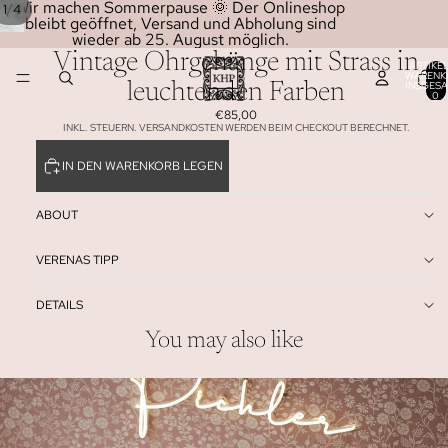
Wir machen Sommerpause 🌞 Der Onlineshop
/
1
4
bleibt geöffnet, Versand und Abholung sind
wieder ab 25. August möglich.
Vintage Ohrgehänge mit Strass in
ARTIKEL
WARENK
INSGESA
leuchtenden Farben
0
€85,00
INKL. STEUERN. VERSANDKOSTEN WERDEN BEIM CHECKOUT BERECHNET.
IN DEN WARENKORB LEGEN
ABOUT
VERENAS TIPP
DETAILS
You may also like