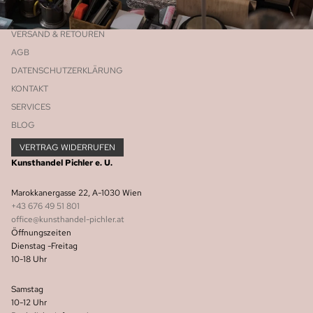
VERSAND & RETOUREN
AGB
DATENSCHUTZERKLÄRUNG
KONTAKT
SERVICES
BLOG
VERTRAG WIDERRUFEN
Kunsthandel Pichler e. U.
Marokkanergasse 22, A-1030 Wien
+43 676 49 51 801
office@kunsthandel-pichler.at
Öffnungszeiten
Widerrufsrecht
Dienstag -Freitag
10-18 Uhr
Datenschutzerklärung
AGB
Samstag
Versand
10-12 Uhr