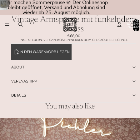
Wir machen Sommerpause 🌞 Der Onlineshop
/
1
3
bleibt geöffnet, Versand und Abholung sind
wieder ab 25. August möglich.
Vintage-Armspange mit funkelndem
ARTIKEL
WARENK
INSGESA
Strass
0
€68,00
INKL. STEUERN. VERSANDKOSTEN WERDEN BEIM CHECKOUT BERECHNET.
IN DEN WARENKORB LEGEN
ABOUT
VERENAS TIPP
DETAILS
You may also like